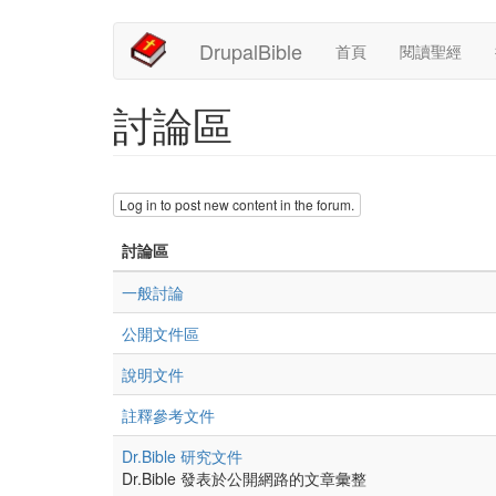
Main
User
移
DrupalBible
首頁
閱讀聖經
至
navigation
account
主
內
menu
討論區
容
Log in to post new content in the forum.
討論區
沒
一般討論
有
沒
公開文件區
新
有
文
沒
說明文件
新
章
有
文
沒
註釋參考文件
新
章
有
文
沒
Dr.Bible 研究文件
新
章
有
Dr.Bible 發表於公開網路的文章彙整
文