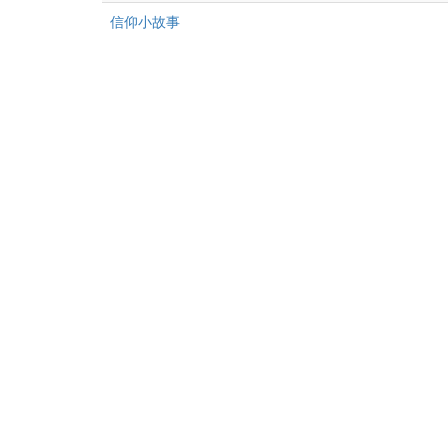
新
章
沒
信仰小故事
文
有
章
新
文
章