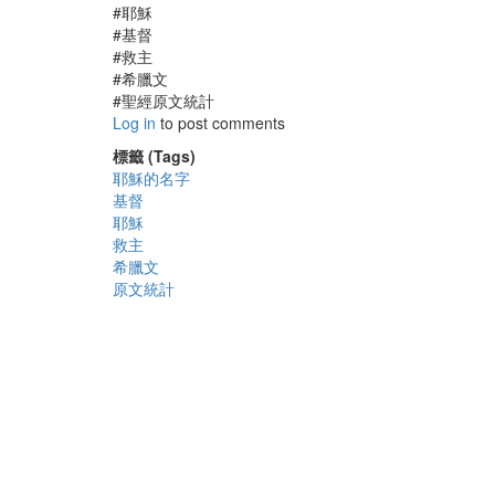
#耶穌
#基督
#救主
#希臘文
#聖經原文統計
Log in
to post comments
標籤 (Tags)
耶穌的名字
基督
耶穌
救主
希臘文
原文統計