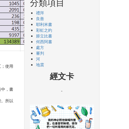
分類項目
禮拜
良善
耶利米書
彩虹之約
腓立比書
何西阿書
處方
審判
河
地震
五；使用
經文卡
表中，書
-
些。所以