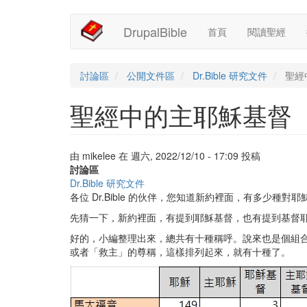
Main
User
移
DrupalBible
首頁
閱讀聖經
至
navigation
account
主
內
menu
容
討論區
公開文件區
Dr.Bible 研究文件
聖經
聖經中的主耶穌基督
由
mikelee
在
週六, 2022/12/10 - 17:09
投稿
討論區
Dr.Bible 研究文件
各位 Dr.Bible 的伙伴，您知道新約裡面，有多少種對
先猜一下，新約裡面，有提到耶穌基督，也有提到基督
好的，小編整理出來，總共有十種稱呼。說來也是個組合
或者「救主」的尊稱，這樣排列起來，就有十種了。