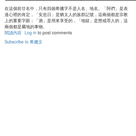
在這個前廿名中，只有四個希臘字不是人名、地名。「阿們」是表
達心裡的肯定，「安息日」是猶太人的族群記號，這兩個都是宗教
上的重要字眼；「酒」是用來享受的，「地獄」是懲戒罪人的，這
兩個都是屬地的事物。
閱讀內容
有
Log in
to post comments
關
Subscribe to 希臘文
聖
經
原
文
對
照
表