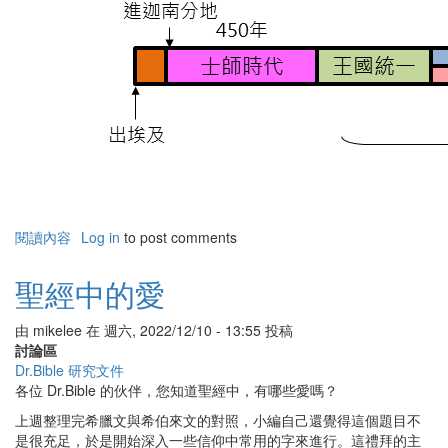
閱讀內容
有
Log in
to post comments
關
聖
聖經中的愛
經
中
由
mikelee
在
週六, 2022/12/10 - 13:55
投稿
的
討論區
語
Dr.Bible 研究文件
言
各位 Dr.Bible 的伙伴，您知道聖經中，有哪些愛嗎？
上週整理完希臘文與希伯來文的對照，小編自己還覺得這個題目不
是很充足，於是開始深入一些信仰中常用的字來進行。這禮拜的主