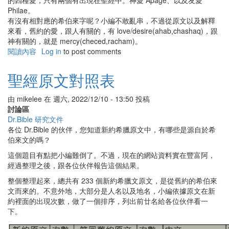
的四種愛，只有兩個有出現在聖經中。神愛 Apage、以及友愛
Philae。
有沒有相對應的希伯來字呢？小編不敢亂串，不過從原文以及解釋
來看，舊約的愛，跟人有關的，有 love/desire(ahab,chashaq)，跟
神有關的，就是 mercy(checed,racham)。
閱讀內容
有
Log in
to post comments
關
聖
聖經原文對照表
經
中
由
mikelee
在
週六, 2022/12/10 - 13:50
投稿
的
討論區
愛
Dr.Bible 研究文件
各位 Dr.Bible 的伙伴，您知道新約希臘原文中，有哪些是源自於希
伯來文的嗎？
這個題目有點把小編難倒了。不過，現在的網站資料實在豐富阿，
經過整理之後，跟各位伙伴報告這個結果。
整個整理起來，總共有 233 個新約希臘文原文，是從舊約的希伯來
文而來的。不意外地，大部分是人名以及地名，小編依據原文在新
約裡面的出現次數，做了一個排序，列出前廿名給各位伙伴看一
下。