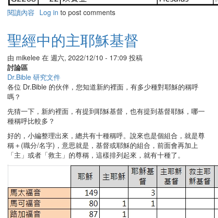
閱讀內容
有
Log in
to post comments
關
聖
聖經中的主耶穌基督
經
中
由
mikelee
在
週六, 2022/12/10 - 17:09
投稿
的
討論區
原
Dr.Bible 研究文件
文
各位 Dr.Bible 的伙伴，您知道新約裡面，有多少種對耶穌的稱呼
對
嗎？
應
先猜一下，新約裡面，有提到耶穌基督，也有提到基督耶穌，哪一
種稱呼比較多？
好的，小編整理出來，總共有十種稱呼。說來也是個組合，就是尊
稱＋(職分/名字)，意思就是，基督或耶穌的組合，前面會再加上
「主」或者「救主」的尊稱，這樣排列起來，就有十種了。