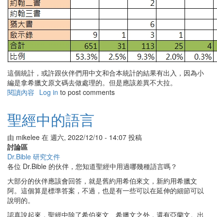
這個統計，或許跟伙伴們用中文和合本統計的結果有出入，因為小
編是拿希臘文原文碼去做處理的。但是應該差異不大拉。
閱讀內容
有
Log in
to post comments
關
聖
聖經中的語言
經
中
由
mikelee
在
週六, 2022/12/10 - 14:07
投稿
的
討論區
主
Dr.Bible 研究文件
耶
各位 Dr.Bible 的伙伴，您知道聖經中用過哪幾種語言嗎？
穌
基
大部分的伙伴應該會回答，就是舊約用希伯來文，新約用希臘文
督
阿。這個算是標準答案，不過，也是有一些可以在延伸的細節可以
說明的。
認真說起來，聖經中除了希伯來文、希臘文之外，還有亞蘭文。出