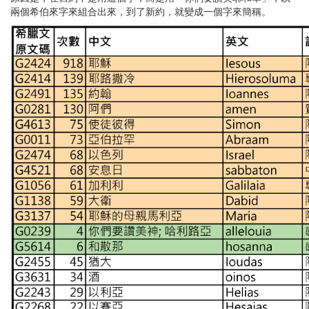
兩個希伯來字來組合出來，到了新約，就變成一個字來簡稱。