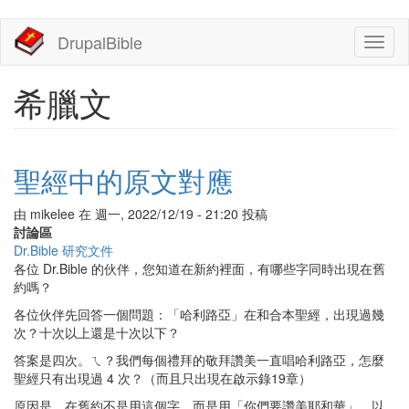
移
DrupalBible
Toggl
至
naviga
主
內
希臘文
容
聖經中的原文對應
由
mikelee
在
週一, 2022/12/19 - 21:20
投稿
討論區
Dr.Bible 研究文件
各位 Dr.Bible 的伙伴，您知道在新約裡面，有哪些字同時出現在舊
約嗎？
各位伙伴先回答一個問題：「哈利路亞」在和合本聖經，出現過幾
次？十次以上還是十次以下？
答案是四次。ㄟ？我們每個禮拜的敬拜讚美一直唱哈利路亞，怎麼
聖經只有出現過 4 次？（而且只出現在啟示錄19章）
原因是，在舊約不是用這個字，而是用「你們要讚美耶和華」，以