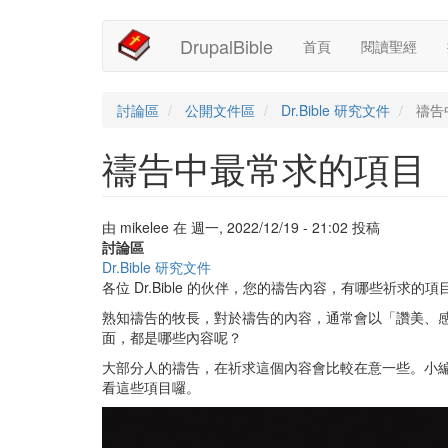
Main
User
移
DrupalBible
首頁
閱讀聖經
至
navigation
account
主
內
menu
容
討論區
公開文件區
Dr.Bible 研究文件
禱告
禱告中最常求的項目
由
mikelee
在
週一, 2022/12/19 - 21:02
投稿
討論區
Dr.Bible 研究文件
各位 Dr.Bible 的伙伴，您的禱告內容，有哪些祈求的項
熟知禱告的牧長，對於禱告的內容，通常會以「讚美、
面，都是哪些內容呢？
大部分人的禱告，在祈求這個內容會比較在意一些。小
看這些項目囉。