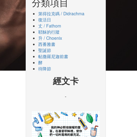
分類項目
第得拉克碼 / Didrachma
復活日
丈 / Fathom
耶穌的行蹤
升 / Choenix
西番雅書
聖誕節
帖撒羅尼迦前書
酵
待降節
經文卡
-