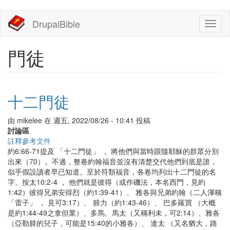
移
DrupalBible
Toggl
至
naviga
主
內
門徒
容
十二門徒
由
mikelee
在
週五, 2022/08/26 - 10:41
投稿
討論區
註釋參考文件
約6:66-71提及 「十二門徒」 ， 將他們與當時跟隨耶穌的群眾分別
出來（70）。不過，整卷約翰福音並沒有清楚交代他們到底是誰，
似乎假設讀者早已知道。至於符類福音，各卷均列出十二門徒的名
字。按太10:2-4 ， 他們就是彼得（或作磯法，本名西門，見約
1:42）彼得兄弟安得烈（約1:39-41）、 雅各與兄弟約翰（二人渾稱
「雷子」 ， 見可3:17）、 腓力（約1:43-46）、 巴多羅買 （大概
是約1:44-49之拿但業）、多馬、馬太（又稱利未，可2:14）、雅各
（亞勒腓的兒子，可能是15:40的小雅各）、 達太 （又名猶大，路