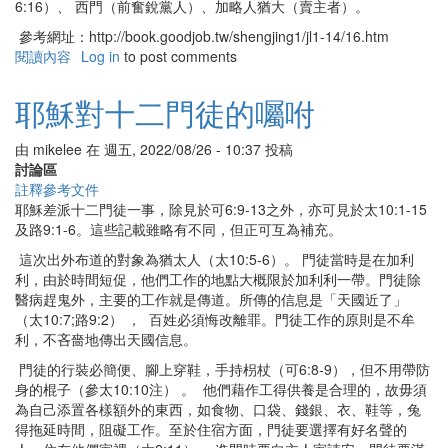
6:16）、 西門（前奮銳黨人）、加略人猶大（賣主者）。
參考網址：http://book.goodjob.tw/shengjing1/jl1-14/16.htm
閱讀內容
有
Log in
to post comments
關
十
耶穌對十二門徒的囑咐
二
門
由
mikelee
在
週五, 2022/08/26 - 10:37
投稿
徒
討論區
註釋參考文件
耶穌差派十二門徒一事，除見於可6:9-13之外，亦可見於太10:1-15
及路9:1-6。這些記載雖略有不同，但正可互為補充。
這次出外布道的對象為猶太人（太10:5-6）。 門徒當時是在加利
利，由於時間短促，他們工作的地點大概限於加利利一帶。門徒除
醫病趕鬼外，主要的工作就是傳道。所傳的信息是「天國近了」
（太10:7;路9:2） ， 百姓必須悔改離罪。門徒工作的原則是不牟
利，不吝嗇地傳出天國信息。
門徒的行裝必簡便、腳上穿鞋，手持枴杖（可6:8-9），但不用帶防
身的棍子（參太10:10注） 。 他們藉作工得供養是合理的，故毋須
為自己添置各樣額外的東西，如食物、口袋、錢銀、衣、鞋等，兔
得拖延時間，阻礙工作。至於住宿方面，門徒要選擇有好名聲的