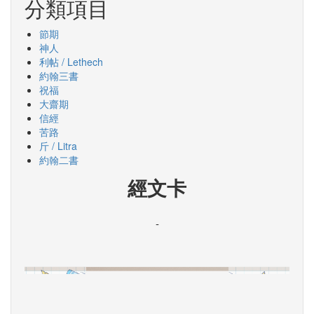
分類項目
節期
神人
利帖 / Lethech
約翰三書
祝福
大齋期
信經
苦路
斤 / Litra
約翰二書
經文卡
-