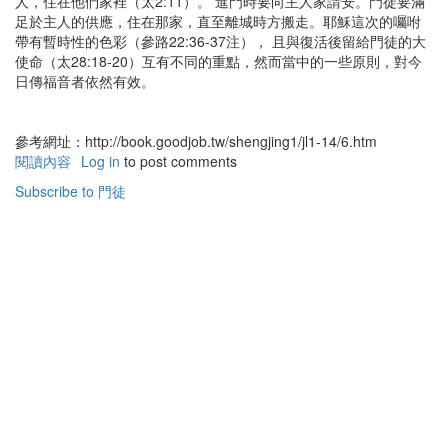
人，住在他們家裡（太2:11）。 進門時要向主人家請安。門徒要滿
足於主人的供應，住在那家，直至離城時方搬走。耶穌這次的囑咐
帶有暫時性的色彩（參路22:36-37注）， 且與復活後留給門徒的大
使命（太28:18-20）互有不同的重點，然而當中的一些原則，對今
日傳福音者依然有效。
參考網址：http://book.goodjob.tw/shengjing1/jl1-14/6.htm
閱讀內容
有
Log in
to post comments
關
Subscribe to 門徒
耶
穌
對
十
二
門
徒
的
囑
咐