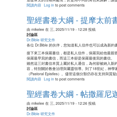
閱讀內容
有
Log in
to post comments
關
聖
聖經書卷大綱 - 提摩太前
經
書
由
mikelee
在
三, 2025/11/19 - 12:28
投稿
卷
討論區
大
Dr.Bible 研究文件
綱
各位 Dr.Bible 的伙伴，您知道私人信件也可以成為新
-
提
接下來三本保羅書信，都是私人信件，保羅寫給他最親
摩
保羅最早寫的書信，而這三本卻是保羅最後寫的書信。
太
雖然這三封書信本質上屬於私人通信，為何卻被納入新
後
容，特別關於教會治理與屬靈領導。到了18世紀，神學
書
（Pastoral Epistles）。儘管這個分類仍存在
閱讀內容
有
Log in
to post comments
關
聖
聖經書卷大綱 - 帖撒羅尼
經
書
由
mikelee
在
三, 2025/11/19 - 12:26
投稿
卷
討論區
大
Dr.Bible 研究文件
綱