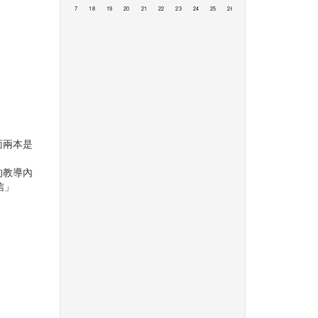
13
14
15
16
17
18
19
20
21
22
23
24
25
26
27
28
29
30
3
面兩本是
的教導內
信」