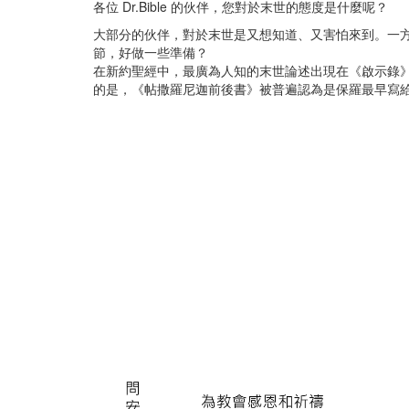
各位 Dr.Bible 的伙伴，您對於末世的態度是什麼呢？
-
提
大部分的伙伴，對於末世是又想知道、又害怕來到。一
摩
節，好做一些準備？
太
在新約聖經中，最廣為人知的末世論述出現在《啟示錄》
前
的是，《帖撒羅尼迦前後書》被普遍認為是保羅最早寫
書