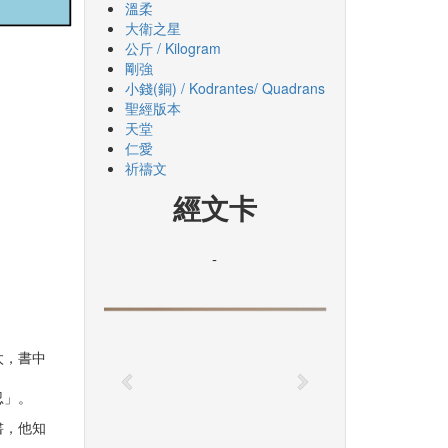
溫柔
大衛之星
公斤 / Kilogram
剛強
小錢(銅) / Kodrantes/ Quadrans
聖經版本
天堂
仁愛
祈禱文
經文卡
-
太，書中
忍」。
書，他知