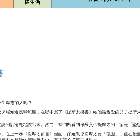
書
你一生職志的人呢？
次保羅知道獲釋無望，在獄中寫了《提摩太後書》給他最親愛的兒子提摩
。
要說的話清楚地說出來。然而，我們所看到保羅交代提摩太的，卻是「堅
卷。在上一卷《提摩太前書》裡面，保羅教導提摩太要「穩固」，但在後
提摩太在後續的傳道事工中，有正確的模範可以學習。