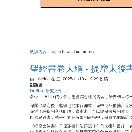
閱讀內容
有
Log in
to post comments
關
聖
聖經書卷大綱 - 提摩太後
經
書
由
mikelee
在
三, 2025/11/19 - 12:29
投稿
卷
討論區
大
Dr.Bible 研究文件
綱
各位 Dr.Bible 的伙伴，您會寫怎樣的內容，給要傳承
-
提
保羅出獄之後，繼續他的旅行佈道，途中突然被捕。這
多
充滿了許多的交代叮嚀，這本書，可以說是保羅的遺書
書
既然是遺書，就是打算在有限的篇幅中，盡量地把保羅
《提摩太後書》是保羅書信依照寫作年代來排的最後一
道提摩太的性格與處境，於是用不同的角色來講解，讓