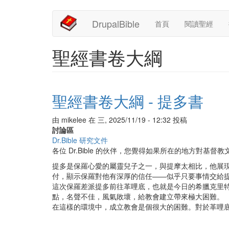
Main
User
移
DrupalBible
首頁
閱讀聖經
至
navigation
account
主
內
menu
聖經書卷大綱
容
聖經書卷大綱 - 提多書
由
mikelee
在
三, 2025/11/19 - 12:32
投稿
討論區
Dr.Bible 研究文件
各位 Dr.Bible 的伙伴，您覺得如果所在的地方對基
提多是保羅心愛的屬靈兒子之一，與提摩太相比，他展
付，顯示保羅對他有深厚的信任——似乎只要事情交給
這次保羅差派提多前往革哩底，也就是今日的希臘克里
點，名聲不佳，風氣敗壞，給教會建立帶來極大困難。
在這樣的環境中，成立教會是個很大的困難。對於革哩