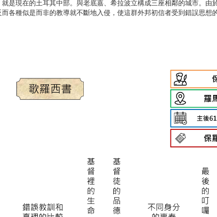
，就是現在的土耳其中部。與老底嘉、希拉波立構成三座相鄰的城市。由
反而各種似是而非的教導就不斷地入侵，使這群外邦初信者受到錯誤思想