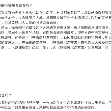
名字的有哪幾卷書卷嗎？
其實還有兩卷書的書名也是女性名字，只是都被忽略了，就是帖撒羅尼迦
做薩洛尼卡，是希臘第二大城。當初建立城市的卡山德將軍，以他的妻子
性，也是亞歷山大大帝的同父異母妹妹。
。然而，保羅剛開始傳福音不久就遭遇嚴重逼迫，被迫離開這座城市南下
來時，帶回令人振奮的消息：這間教會雖然剛成立，卻在逼迫中更加堅強
大得鼓舞，於是寫下《帖撒羅尼迦前書》，勸勉並鼓勵他們持守信仰，堅
成的文獻之一。在保羅的書信中，《帖撒羅尼迦前書》被視為三大教義性
「信」，《以弗所書》凸顯「愛」，而《帖撒羅尼迦前書》則聚焦於「望
道內容嗎？
信者對於信仰的熱切與不安。一方面新生的生命激勵著他往前大步邁進，
一些說法可以拿來做依據，就很容易成為這位初信者的信仰基礎。