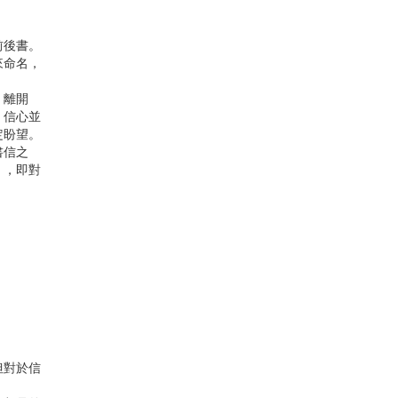
前後書。
來命名，
。離開
，信心並
定盼望。
書信之
」，即對
但對於信