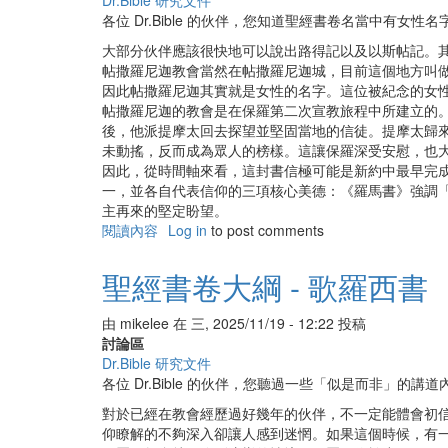
Dr.Bible 研究文件
綱
各位 Dr.Bible 的伙伴，您知道聖經書卷名當中有女性
-
帖
大部分伙伴應該很快地可以說出路得記以及以斯帖記。
撒
帖撒羅尼迦教會當然在帖撒羅尼迦城，目前這個地方叫
羅
因此帖撒羅尼迦其實就是女性的名字。這位被紀念的女
尼
帖撒羅尼迦的教會是在保羅第二次宣教旅程中所建立的
迦
後，他派提摩太回去探望並堅固當地的信徒。提摩太歸
後
未動搖，反而成為眾人的榜樣。這讓保羅深受安慰，也
書
因此，從時間軸來看，這封書信極可能是新約中最早完
一，並各自代表信仰的三項核心美德：《羅馬書》強調
主再來的堅定盼望。
閱讀內容
有
Log in
to post comments
關
聖
聖經書卷大綱 - 歌羅西書
經
書
由
mikelee
在
三, 2025/11/19 - 12:22
投稿
卷
討論區
大
Dr.Bible 研究文件
綱
各位 Dr.Bible 的伙伴，您聽過一些「似是而非」的講
-
帖
對於已經在教會經歷過好幾年的伙伴，不一定能體會初
撒
仰瞭解的不夠深入卻讓人感到迷惘。如果這個時候，有