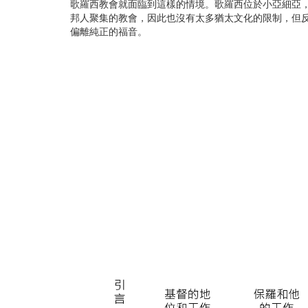
羅
歌羅西教會就面臨到這樣的情境。歌羅西位於小亞細亞
尼
邦人聚集的教會，因此也沒有太多猶太文化的限制，但
迦
偏離純正的福音。
前
書