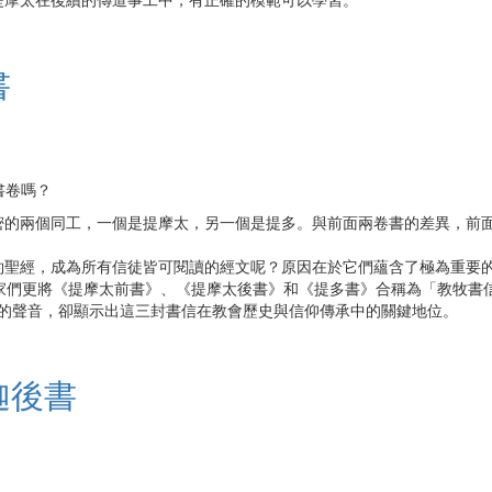
1
2
3
4
5
6
7
8
9
10
11
12
書
約書卷嗎？
密的兩個同工，一個是提摩太，另一個是提多。與前面兩卷書的差異，前
約聖經，成為所有信徒皆可閱讀的經文呢？原因在於它們蘊含了極為重要
家們更將《提摩太前書》、《提摩太後書》和《提多書》合稱為「教牧書
支持與質疑的聲音，卻顯示出這三封書信在教會歷史與信仰傳承中的關鍵地位。
迦後書