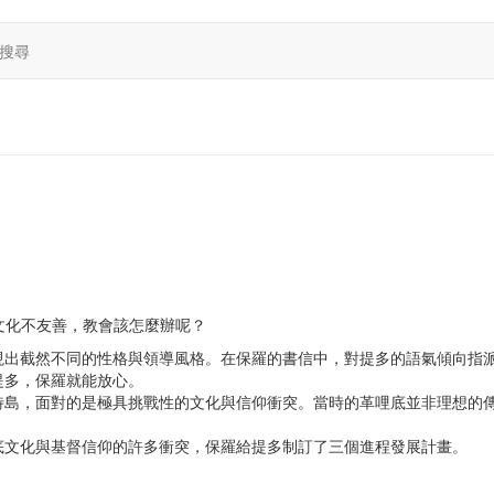
搜尋
督教文化不友善，教會該怎麼辦呢？
現出截然不同的性格與領導風格。在保羅的書信中，對提多的語氣傾向指
提多，保羅就能放心。
特島，面對的是極具挑戰性的文化與信仰衝突。當時的革哩底並非理想的
底文化與基督信仰的許多衝突，保羅給提多制訂了三個進程發展計畫。