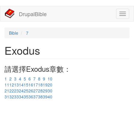
移
DrupalBible
Toggl
至
naviga
主
內
容
Bible
7
Exodus
請選擇Exodus章數：
1
2
3
4
5
6
7
8
9
10
11
12
13
14
15
16
17
18
19
20
21
22
23
24
25
26
27
28
29
30
31
32
33
34
35
36
37
38
39
40