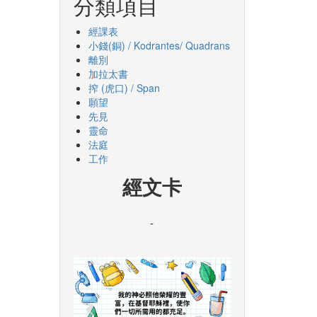
分類項目
經課表
小錢(銅) / Kodrantes/ Quadrans
離別
加拉太書
搾 (虎口) / Span
願望
先見
靈命
法庭
工作
經文卡
-