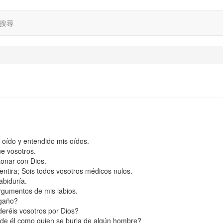
搜尋
 oído y entendido mis oídos.
e vosotros.
zonar con Dios.
ntira; Sois todos vosotros médicos nulos.
abiduría.
rgumentos de mis labios.
ngaño?
eréis vosotros por Dios?
 de él como quien se burla de algún hombre?