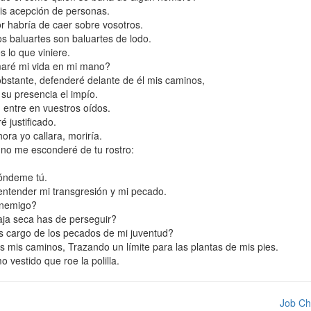
is acepción de personas.
or habría de caer sobre vosotros.
s baluartes son baluartes de lodo.
lo que viniere.
omaré mi vida en mi mano?
bstante, defenderé delante de él mis caminos,
su presencia el impío.
 entre en vuestros oídos.
 justificado.
ra yo callara, moriría.
no me esconderé de tu rostro:
póndeme tú.
ntender mi transgresión y mi pecado.
enemigo?
aja seca has de perseguir?
s cargo de los pecados de mi juventud?
 mis caminos, Trazando un límite para las plantas de mis pies.
vestido que roe la polilla.
Job Ch