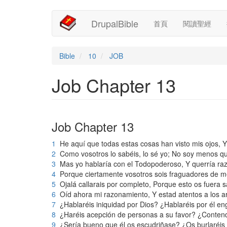
Main
User
移
DrupalBible
首頁
閱讀聖經
至
navigation
account
主
內
menu
容
Bible
10
JOB
Job Chapter 13
Job Chapter 13
1
He aquí que todas estas cosas han visto mis ojos, Y
2
Como vosotros lo sabéis, lo sé yo; No soy menos qu
3
Mas yo hablaría con el Todopoderoso, Y querría ra
4
Porque ciertamente vosotros sois fraguadores de me
5
Ojalá callarais por completo, Porque esto os fuera s
6
Oíd ahora mi razonamiento, Y estad atentos a los a
7
¿Hablaréis iniquidad por Dios? ¿Hablaréis por él e
8
¿Haréis acepción de personas a su favor? ¿Contend
9
¿Sería bueno que él os escudriñase? ¿Os burlaréis