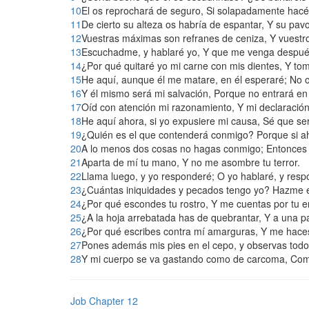
10
El os reprochará de seguro, Si solapadamente hacé
11
De cierto su alteza os habría de espantar, Y su pav
12
Vuestras máximas son refranes de ceniza, Y vuestro
13
Escuchadme, y hablaré yo, Y que me venga después 
14
¿Por qué quitaré yo mi carne con mis dientes, Y t
15
He aquí, aunque él me matare, en él esperaré; No o
16
Y él mismo será mi salvación, Porque no entrará en 
17
Oíd con atención mi razonamiento, Y mi declaración
18
He aquí ahora, si yo expusiere mi causa, Sé que seré
19
¿Quién es el que contenderá conmigo? Porque si aho
20
A lo menos dos cosas no hagas conmigo; Entonces 
21
Aparta de mí tu mano, Y no me asombre tu terror.
22
Llama luego, y yo responderé; O yo hablaré, y res
23
¿Cuántas iniquidades y pecados tengo yo? Hazme e
24
¿Por qué escondes tu rostro, Y me cuentas por tu 
25
¿A la hoja arrebatada has de quebrantar, Y a una p
26
¿Por qué escribes contra mí amarguras, Y me hace
27
Pones además mis pies en el cepo, y observas todos
28
Y mi cuerpo se va gastando como de carcoma, Como 
Job Chapter 12