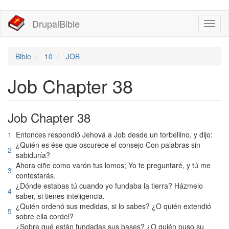
移
DrupalBible
Toggl
至
naviga
主
內
容
Bible
10
JOB
Job Chapter 38
Job Chapter 38
1
Entonces respondió Jehová a Job desde un torbellino, y dijo:
¿Quién es ése que oscurece el consejo Con palabras sin
2
sabiduría?
Ahora ciñe como varón tus lomos; Yo te preguntaré, y tú me
3
contestarás.
¿Dónde estabas tú cuando yo fundaba la tierra? Házmelo
4
saber, si tienes inteligencia.
¿Quién ordenó sus medidas, si lo sabes? ¿O quién extendió
5
sobre ella cordel?
¿Sobre qué están fundadas sus bases? ¿O quién puso su