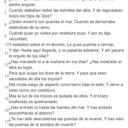
6
piedra angular,
Cuando alababan todas las estrellas del alba, Y se regocijaban
7
todos los hijos de Dios?
¿Quién encerró con puertas el mar, Cuando se derramaba
8
saliéndose de su seno,
Cuando puse yo nubes por vestidura suya, Y por su faja
9
oscuridad,
10
Y establecí sobre él mi decreto, Le puse puertas y cerrojo,
Y dije: Hasta aquí llegarás, y no pasarás adelante, Y ahí parará
11
el orgullo de tus olas?
¿Has mandado tú a la mañana en tus días? ¿Has mostrado al
12
alba su lugar,
Para que ocupe los fines de la tierra, Y para que sean
13
sacudidos de ella los impíos?
Ella muda luego de aspecto como barro bajo el sello, Y viene a
14
estar como con vestidura;
Mas la luz de los impíos es quitada de ellos, Y el brazo
15
enaltecido es quebrantado.
¿Has entrado tú hasta las fuentes del mar, Y has andado
16
escudriñando el abismo?
¿Te han sido descubiertas las puertas de la muerte, Y has visto
17
las puertas de la sombra de muerte?