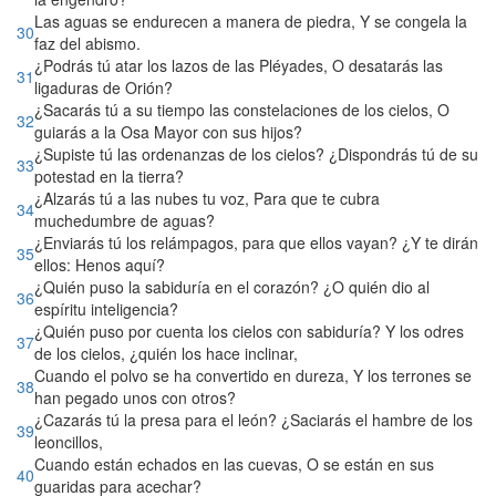
Las aguas se endurecen a manera de piedra, Y se congela la
30
faz del abismo.
¿Podrás tú atar los lazos de las Pléyades, O desatarás las
31
ligaduras de Orión?
¿Sacarás tú a su tiempo las constelaciones de los cielos, O
32
guiarás a la Osa Mayor con sus hijos?
¿Supiste tú las ordenanzas de los cielos? ¿Dispondrás tú de su
33
potestad en la tierra?
¿Alzarás tú a las nubes tu voz, Para que te cubra
34
muchedumbre de aguas?
¿Enviarás tú los relámpagos, para que ellos vayan? ¿Y te dirán
35
ellos: Henos aquí?
¿Quién puso la sabiduría en el corazón? ¿O quién dio al
36
espíritu inteligencia?
¿Quién puso por cuenta los cielos con sabiduría? Y los odres
37
de los cielos, ¿quién los hace inclinar,
Cuando el polvo se ha convertido en dureza, Y los terrones se
38
han pegado unos con otros?
¿Cazarás tú la presa para el león? ¿Saciarás el hambre de los
39
leoncillos,
Cuando están echados en las cuevas, O se están en sus
40
guaridas para acechar?