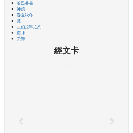
哈巴谷書
神蹟
春夏秋冬
鷹
亞伯拉罕之約
禮拜
受難
經文卡
-