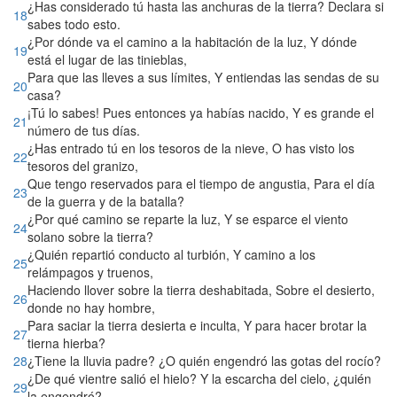
¿Has considerado tú hasta las anchuras de la tierra? Declara si
18
sabes todo esto.
¿Por dónde va el camino a la habitación de la luz, Y dónde
19
está el lugar de las tinieblas,
Para que las lleves a sus límites, Y entiendas las sendas de su
20
casa?
¡Tú lo sabes! Pues entonces ya habías nacido, Y es grande el
21
número de tus días.
¿Has entrado tú en los tesoros de la nieve, O has visto los
22
tesoros del granizo,
Que tengo reservados para el tiempo de angustia, Para el día
23
de la guerra y de la batalla?
¿Por qué camino se reparte la luz, Y se esparce el viento
24
solano sobre la tierra?
¿Quién repartió conducto al turbión, Y camino a los
25
relámpagos y truenos,
Haciendo llover sobre la tierra deshabitada, Sobre el desierto,
26
donde no hay hombre,
Para saciar la tierra desierta e inculta, Y para hacer brotar la
27
tierna hierba?
28
¿Tiene la lluvia padre? ¿O quién engendró las gotas del rocío?
¿De qué vientre salió el hielo? Y la escarcha del cielo, ¿quién
29
la engendró?