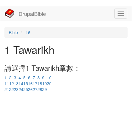
移
DrupalBible
Toggl
至
naviga
主
內
容
Bible
16
1 Tawarikh
請選擇1 Tawarikh章數：
1
2
3
4
5
6
7
8
9
10
11
12
13
14
15
16
17
18
19
20
21
22
23
24
25
26
27
28
29