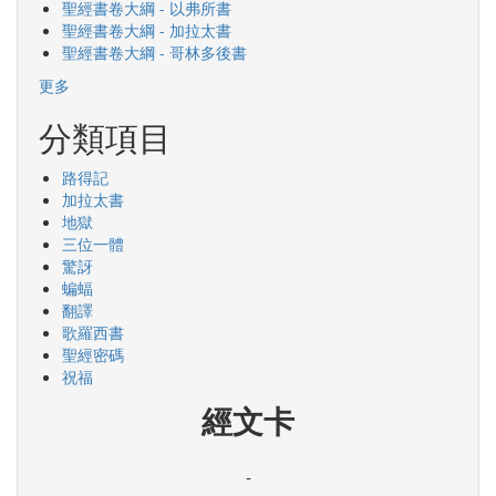
聖經書卷大綱 - 以弗所書
聖經書卷大綱 - 加拉太書
聖經書卷大綱 - 哥林多後書
更多
分類項目
路得記
加拉太書
地獄
三位一體
驚訝
蝙蝠
翻譯
歌羅西書
聖經密碼
祝福
經文卡
-