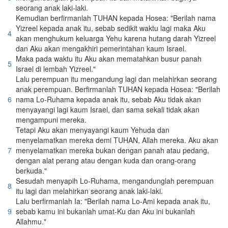
seorang anak laki-laki.
Kemudian berfirmanlah TUHAN kepada Hosea: "Berilah nama
Yizreel kepada anak itu, sebab sedikit waktu lagi maka Aku
4
akan menghukum keluarga Yehu karena hutang darah Yizreel
dan Aku akan mengakhiri pemerintahan kaum Israel.
Maka pada waktu itu Aku akan mematahkan busur panah
5
Israel di lembah Yizreel."
Lalu perempuan itu mengandung lagi dan melahirkan seorang
anak perempuan. Berfirmanlah TUHAN kepada Hosea: "Berilah
6
nama Lo-Ruhama kepada anak itu, sebab Aku tidak akan
menyayangi lagi kaum Israel, dan sama sekali tidak akan
mengampuni mereka.
Tetapi Aku akan menyayangi kaum Yehuda dan
menyelamatkan mereka demi TUHAN, Allah mereka. Aku akan
7
menyelamatkan mereka bukan dengan panah atau pedang,
dengan alat perang atau dengan kuda dan orang-orang
berkuda."
Sesudah menyapih Lo-Ruhama, mengandunglah perempuan
8
itu lagi dan melahirkan seorang anak laki-laki.
Lalu berfirmanlah Ia: "Berilah nama Lo-Ami kepada anak itu,
9
sebab kamu ini bukanlah umat-Ku dan Aku ini bukanlah
Allahmu."