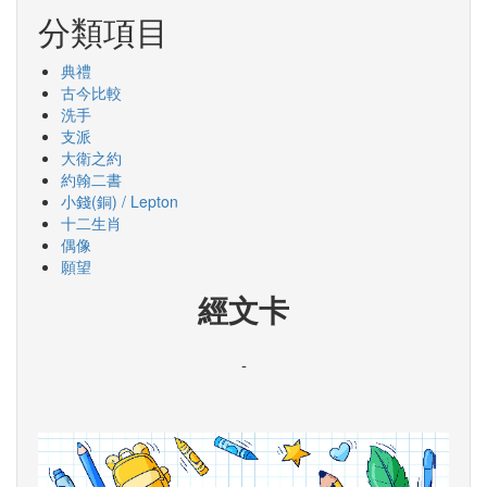
分類項目
典禮
古今比較
洗手
支派
大衛之約
約翰二書
小錢(銅) / Lepton
十二生肖
偶像
願望
經文卡
-