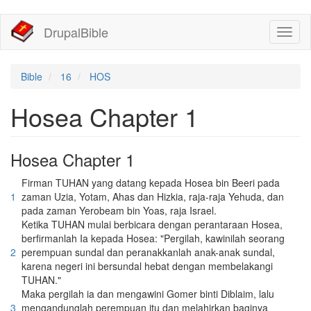
移
DrupalBible
Toggl
至
naviga
主
內
容
Bible
16
HOS
Hosea Chapter 1
Hosea Chapter 1
Firman TUHAN yang datang kepada Hosea bin Beeri pada
1
zaman Uzia, Yotam, Ahas dan Hizkia, raja-raja Yehuda, dan
pada zaman Yerobeam bin Yoas, raja Israel.
Ketika TUHAN mulai berbicara dengan perantaraan Hosea,
berfirmanlah Ia kepada Hosea: "Pergilah, kawinilah seorang
2
perempuan sundal dan peranakkanlah anak-anak sundal,
karena negeri ini bersundal hebat dengan membelakangi
TUHAN."
Maka pergilah ia dan mengawini Gomer binti Diblaim, lalu
3
mengandunglah perempuan itu dan melahirkan baginya