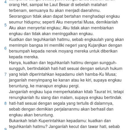
4
orang Het, sampai ke Laut Besar di sebelah matahari
terbenam, semuanya itu akan menjadi daerahmu.
Seorangpun tidak akan dapat bertahan menghadapi engkau
seumur hidupmu; seperti Aku menyertai Musa, demikianlah
5
Aku akan menyertai engkau; Aku tidak akan membiarkan
engkau dan tidak akan meninggalkan engkau.
Kuatkan dan teguhkanlah hatimu, sebab engkaulah yang akan
memimpin bangsa ini memiliki negeri yang Kujanjikan dengan
6
bersumpah kepada nenek moyang mereka untuk diberikan
kepada mereka.
Hanya, kuatkan dan teguhkanlah hatimu dengan sungguh-
sungguh, bertindaklah hati-hati sesuai dengan seluruh hukum
7
yang telah diperintahkan kepadamu oleh hamba-Ku Musa;
janganlah menyimpang ke kanan atau ke kiri, supaya engkau
beruntung, ke manapun engkau pergi.
Janganlah engkau lupa memperkatakan kitab Taurat ini, tetapi
renungkanlah itu siang dan malam, supaya engkau bertindak
8
hati-hati sesuai dengan segala yang tertulis di dalamnya,
sebab dengan demikian perjalananmu akan berhasil dan
engkau akan beruntung.
Bukankah telah Kuperintahkan kepadamu: kuatkan dan
teguhkanlah hatimu? Janganlah kecut dan tawar hati, sebab
9