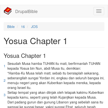
移
DrupalBible
Toggl
至
naviga
主
內
容
Bible
16
JOS
Yosua Chapter 1
Yosua Chapter 1
Sesudah Musa hamba TUHAN itu mati, berfirmanlah TUHAN
1
kepada Yosua bin Nun, abdi Musa itu, demikian:
"Hamba-Ku Musa telah mati; sebab itu bersiaplah sekarang,
seberangilah sungai Yordan ini, engkau dan seluruh bangsa ini,
2
menuju negeri yang akan Kuberikan kepada mereka, kepada
orang Israel itu.
Setiap tempat yang akan diinjak oleh telapak kakimu Kuberikan
3
kepada kamu, seperti yang telah Kujanjikan kepada Musa.
Dari padang gurun dan gunung Libanon yang sebelah sana itu
sampai ke sungai besar, yakni sungai Efrat, seluruh tanah