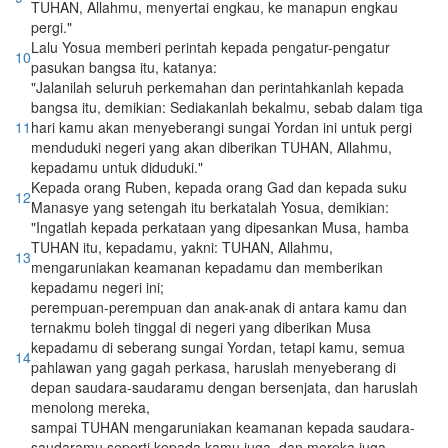
TUHAN, Allahmu, menyertai engkau, ke manapun engkau
pergi."
Lalu Yosua memberi perintah kepada pengatur-pengatur
10
pasukan bangsa itu, katanya:
"Jalanilah seluruh perkemahan dan perintahkanlah kepada
bangsa itu, demikian: Sediakanlah bekalmu, sebab dalam tiga
11
hari kamu akan menyeberangi sungai Yordan ini untuk pergi
menduduki negeri yang akan diberikan TUHAN, Allahmu,
kepadamu untuk diduduki."
Kepada orang Ruben, kepada orang Gad dan kepada suku
12
Manasye yang setengah itu berkatalah Yosua, demikian:
"Ingatlah kepada perkataan yang dipesankan Musa, hamba
TUHAN itu, kepadamu, yakni: TUHAN, Allahmu,
13
mengaruniakan keamanan kepadamu dan memberikan
kepadamu negeri ini;
perempuan-perempuan dan anak-anak di antara kamu dan
ternakmu boleh tinggal di negeri yang diberikan Musa
kepadamu di seberang sungai Yordan, tetapi kamu, semua
14
pahlawan yang gagah perkasa, haruslah menyeberang di
depan saudara-saudaramu dengan bersenjata, dan haruslah
menolong mereka,
sampai TUHAN mengaruniakan keamanan kepada saudara-
saudaramu seperti kepada kamu juga, dan mereka juga