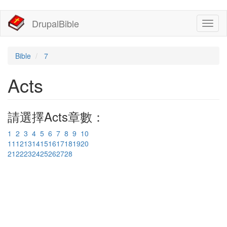
移
DrupalBible
Toggl
至
naviga
主
內
容
Bible
7
Acts
請選擇Acts章數：
1
2
3
4
5
6
7
8
9
10
11
12
13
14
15
16
17
18
19
20
21
22
23
24
25
26
27
28