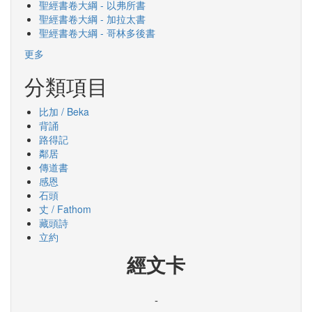
聖經書卷大綱 - 以弗所書
聖經書卷大綱 - 加拉太書
聖經書卷大綱 - 哥林多後書
更多
分類項目
比加 / Beka
背誦
路得記
鄰居
傳道書
感恩
石頭
丈 / Fathom
藏頭詩
立約
經文卡
-