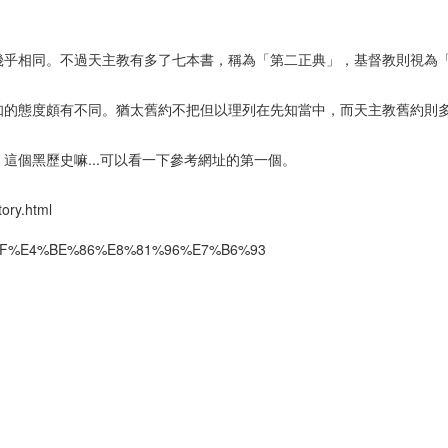
幾乎相同。不過天主教有多了七本書，稱為「第二正典」，基督教則視為
1
2
3
4
5
6
7
8
9
10
11
12
知的態度頗有不同。猶太舊約不把但以理列在先知當中，而天主教舊約則
這個黑歷史嘛...可以看一下參考網址的第一個。
tory.html
%BC%AF%E4%BE%86%E8%81%96%E7%B6%93