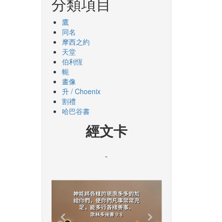
分類項目
鷹
同名
摩西之約
天堂
伯利恆
軛
畫像
升 / Choenix
割禮
哈巴谷書
經文卡
-