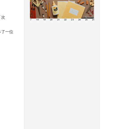
「次
13
14
15
16
17
18
19
20
21
22
23
24
25
26
27
28
29
30
3
多了一位