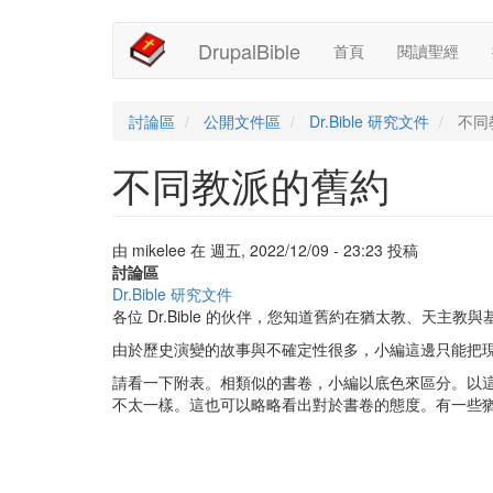
Main
User
移
DrupalBible
首頁
閱讀聖經
至
navigation
account
主
內
menu
容
討論區
公開文件區
Dr.Bible 研究文件
不同
不同教派的舊約
由
mikelee
在
週五, 2022/12/09 - 23:23
投稿
討論區
Dr.Bible 研究文件
各位 Dr.Bible 的伙伴，您知道舊約在猶太教、天主
由於歷史演變的故事與不確定性很多，小編這邊只能把
請看一下附表。相類似的書卷，小編以底色來區分。以
不太一樣。這也可以略略看出對於書卷的態度。有一些