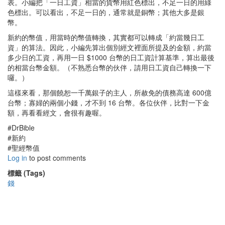
表。小編把「一日工資」相當的貨幣用紅色標出，不足一日的用綠
色標出。可以看出，不足一日的，通常就是銅幣；其他大多是銀
幣。
新約的幣值，用當時的幣值轉換，其實都可以轉成「約當幾日工
資」的算法。因此，小編先算出個別經文裡面所提及的金額，約當
多少日的工資，再用一日 $1000 台幣的日工資計算基準，算出最後
的相當台幣金額。（不熟悉台幣的伙伴，請用日工資自己轉換一下
囉。）
這樣來看，那個饒恕一千萬銀子的主人，所赦免的債務高達 600億
台幣；寡婦的兩個小錢，才不到 16 台幣。各位伙伴，比對一下金
額，再看看經文，會很有趣喔。
#DrBible
#新約
#聖經幣值
Log in
to post comments
標籤 (Tags)
錢