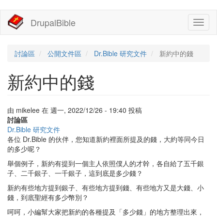
移
DrupalBible
Toggl
至
naviga
主
內
容
討論區
公開文件區
Dr.Bible 研究文件
新約中的錢
新約中的錢
由
mikelee
在
週一, 2022/12/26 - 19:40
投稿
討論區
Dr.Bible 研究文件
各位 Dr.Bible 的伙伴，您知道新約裡面所提及的錢，大約等同今日
的多少呢？
舉個例子，新約有提到一個主人依照僕人的才幹，各自給了五千銀
子、二千銀子、一千銀子，這到底是多少錢？
新約有些地方提到銀子、有些地方提到錢、有些地方又是大錢、小
錢，到底聖經有多少幣別？
呵呵，小編幫大家把新約的各種提及「多少錢」的地方整理出來，