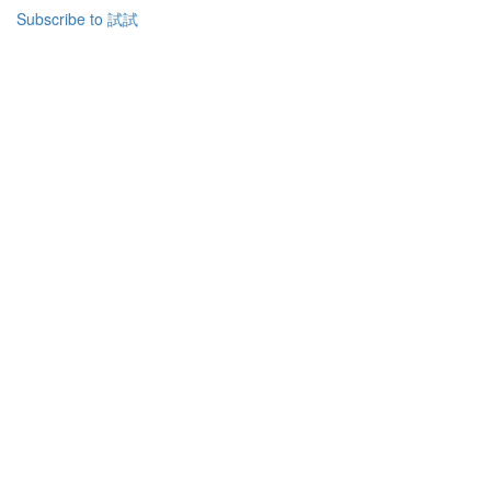
關
Subscribe to 試試
聖
經
中
的
試
探
與
試
煉