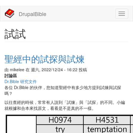
移
DrupalBible
Toggl
至
naviga
主
內
試試
容
聖經中的試探與試煉
由
mikelee
在
週六, 2022/12/24 - 16:22
投稿
討論區
Dr.Bible 研究文件
各位 Dr.Bible 的伙伴，您知道聖經中有多少地方提到試煉與試探
嗎？
以往查經的時候，常常有人說到「試煉」與「試探」的不同。小編
就根據和合本來找原文，看看是不是真的不一樣。