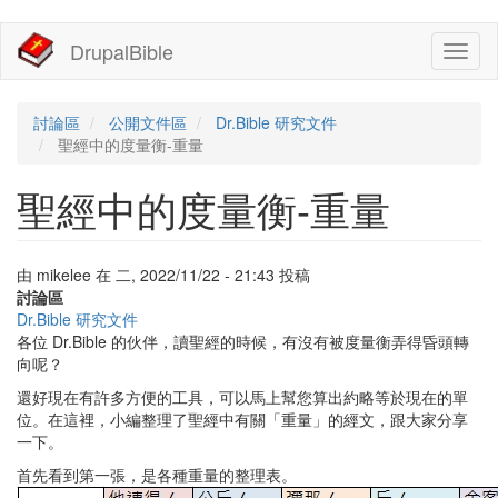
移
DrupalBible
Toggl
至
naviga
主
內
容
討論區
公開文件區
Dr.Bible 研究文件
聖經中的度量衡-重量
聖經中的度量衡-重量
由
mikelee
在
二, 2022/11/22 - 21:43
投稿
討論區
Dr.Bible 研究文件
各位 Dr.Bible 的伙伴，讀聖經的時候，有沒有被度量衡弄得昏頭轉
向呢？
還好現在有許多方便的工具，可以馬上幫您算出約略等於現在的單
位。在這裡，小編整理了聖經中有關「重量」的經文，跟大家分享
一下。
首先看到第一張，是各種重量的整理表。