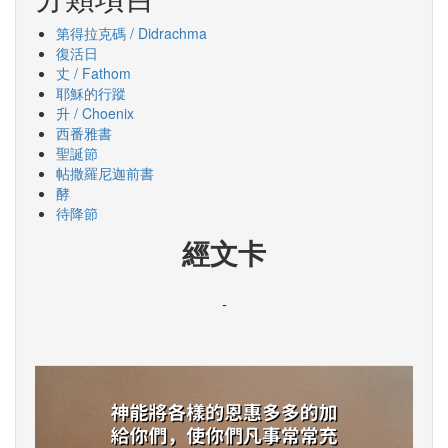
第得拉克碼 / Didrachma
復活日
丈 / Fathom
耶穌的行蹤
升 / Choenix
西番雅書
聖誕節
帖撒羅尼迦前書
酵
待降節
經文卡
-