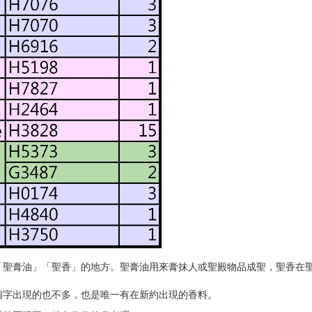
「聖膏油」「聖香」的地方。聖膏油用來膏抹人或聖殿物品成聖，聖香在
個字出現的也不多，也是唯一有在新約出現的香料。