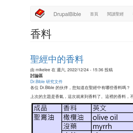
Main
User
移
DrupalBible
首頁
閱讀聖經
至
navigation
account
主
內
menu
香料
容
聖經中的香料
由
mikelee
在
週六, 2022/12/24 - 15:36
投稿
討論區
Dr.Bible 研究文件
各位 Dr.Bible 的伙伴，您知道在聖經中有哪些香料嗎？
上次的主題是香氣，這次就來到香料了。這裡的香料，