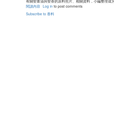
有關聖膏油與聖香的原料照片、相關資料，小編整理成
閱讀內容
有
Log in
to post comments
關
Subscribe to 香料
聖
經
中
的
香
料