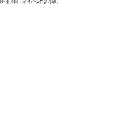
另外兩張圖，給各位伙伴參考囉。