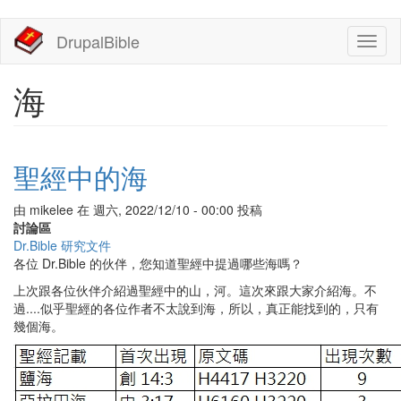
移
DrupalBible
Toggl
至
naviga
主
內
海
容
聖經中的海
由
mikelee
在
週六, 2022/12/10 - 00:00
投稿
討論區
Dr.Bible 研究文件
各位 Dr.Bible 的伙伴，您知道聖經中提過哪些海嗎？
上次跟各位伙伴介紹過聖經中的山，河。這次來跟大家介紹海。不
過....似乎聖經的各位作者不太說到海，所以，真正能找到的，只有
幾個海。