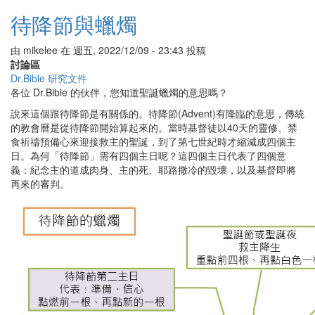
聖
待降節與蠟燭
誕
裝
由
mikelee
在
週五, 2022/12/09 - 23:43
投稿
飾
討論區
的
Dr.Bible 研究文件
意
各位 Dr.Bible 的伙伴，您知道聖誕蠟燭的意思嗎？
義
說來這個跟待降節是有關係的。待降節(Advent)有降臨的意思，傳統
的教會曆是從待降節開始算起來的。當時基督徒以40天的靈修、禁
食祈禱預備心來迎接救主的聖誕，到了第七世紀時才縮減成四個主
日。為何「待降節」需有四個主日呢？這四個主日代表了四個意
義：紀念主的道成肉身、主的死、耶路撒冷的毀壞，以及基督即將
再來的審判。