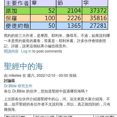
舊約的前三大作者，是摩西、耶利米、撒母耳。不過，如果說到哪
一本是舊約最長的書卷，答案是：耶利米書。許多伙伴會猜創世
記、詩篇，說來這個結果小編也很意外。
閱讀內容
有
Log in
to post comments
關
聖
聖經中的海
經
中
由
mikelee
在
週六, 2022/12/10 - 00:00
投稿
各
討論區
書
Dr.Bible 研究文件
卷
各位 Dr.Bible 的伙伴，您知道聖經中提過哪些海嗎？
的
章
上次跟各位伙伴介紹過聖經中的山，河。這次來跟大家介紹海。不
節
過....似乎聖經的各位作者不太說到海，所以，真正能找到的，只有
字
幾個海。
統