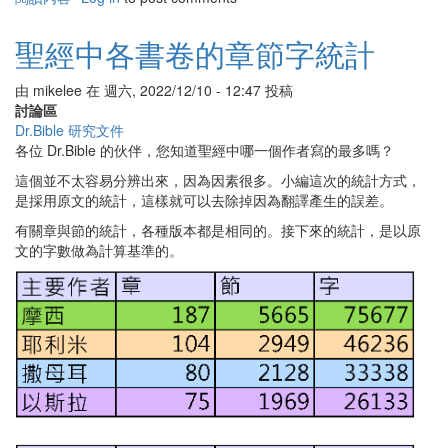
關
阿
聖經中各書卷的章節字統計
們
的
由
mikelee
在
週六, 2022/12/10 - 12:47
投稿
意
討論區
義
Dr.Bible 研究文件
與
各位 Dr.Bible 的伙伴，您知道聖經中哪一個作者寫的最多嗎？
不
同
這個並不太容易分辨出來，因為因素很多。小編這次的統計方式，
用
是採用原文的統計，這樣就可以去除掉因為翻譯產生的誤差。
法
有關章與節的統計，各種版本都是相同的。接下來的統計，是以原
文的字數做為計算基準的。