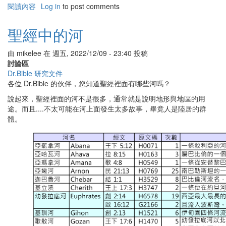
閱讀內容
有
Log in
to post comments
關
待
聖經中的河
降
節
由
mikelee
在
週五, 2022/12/09 - 23:40
投稿
與
討論區
蠟
Dr.Bible 研究文件
燭
各位 Dr.Bible 的伙伴，您知道聖經裡面有哪些河嗎？
說起來，聖經裡面的河不是很多，通常就是說明地形與地區的用
途。而且....不太可能在河上面發生太多故事，畢竟人是陸居的群
體。