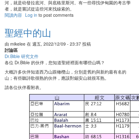
河，就是幼發拉底河、與底格里斯河。有一些尋找伊甸園的考古學
者，就是嘗試從這些河來找線索的。
閱讀內容
有
Log in
to post comments
關
聖
聖經中的山
經
中
由
mikelee
在
週五, 2022/12/09 - 23:37
投稿
的
討論區
河
Dr.Bible 研究文件
各位 Dr.Bible 的伙伴，您知道聖經裡面有哪些山嗎？
大概許多伙伴知道西乃山跟橄欖山，分別是舊約與新約最有名的
山；有些聽詩歌很熟的伙伴，應該對錫安山就很耳熟。
請各位伙伴看附表。