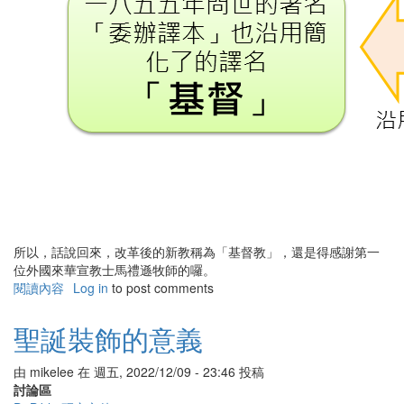
所以，話說回來，改革後的新教稱為「基督教」，還是得感謝第一
位外國來華宣教士馬禮遜牧師的囉。
閱讀內容
有
Log in
to post comments
關
基
聖誕裝飾的意義
督
名
由
mikelee
在
週五, 2022/12/09 - 23:46
投稿
字
討論區
的