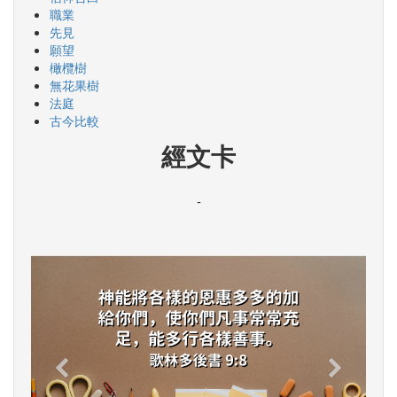
職業
先見
願望
橄欖樹
無花果樹
法庭
古今比較
經文卡
-