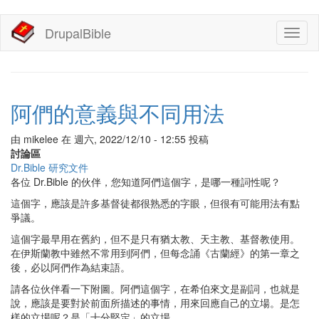
移
DrupalBible
Toggl
至
naviga
主
內
容
阿們的意義與不同用法
由
mikelee
在
週六, 2022/12/10 - 12:55
投稿
討論區
Dr.Bible 研究文件
各位 Dr.Bible 的伙伴，您知道阿們這個字，是哪一種詞性呢？
這個字，應該是許多基督徒都很熟悉的字眼，但很有可能用法有點
爭議。
這個字最早用在舊約，但不是只有猶太教、天主教、基督教使用。
在伊斯蘭教中雖然不常用到阿們，但每念誦《古蘭經》的第一章之
後，必以阿們作為結束語。
請各位伙伴看一下附圖。阿們這個字，在希伯來文是副詞，也就是
說，應該是要對於前面所描述的事情，用來回應自己的立場。是怎
樣的立場呢？是「十分堅定」的立場。