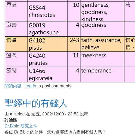
閱讀內容
有
Log in
to post comments
關
聖
聖經中的有錢人
靈
的
由
mikelee
在
週五, 2022/12/09 - 23:53
投稿
九
討論區
種
Dr.Bible 研究文件
果
各位 Dr.Bible 的伙伴，您知道哪些地方提到有錢人嗎？
子