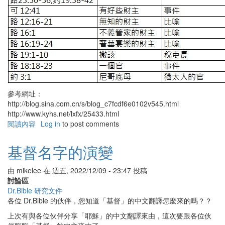
參考網址：
http://blog.sina.com.cn/s/blog_c7fcdf6e0102v545.html
http://www.kyhs.net/lxfx/25433.html
閱讀內容
有
Log in
to post comments
關
聖
基督名字的演變
經
中
由
mikelee
在
週五, 2022/12/09 - 23:47
投稿
的
討論區
有
Dr.Bible 研究文件
錢
各位 Dr.Bible 的伙伴，您知道「基督」的中文翻譯怎麼來的嗎？？
人
上次有與各位伙伴分享「耶穌」的中文翻譯來由，這次要跟各位伙