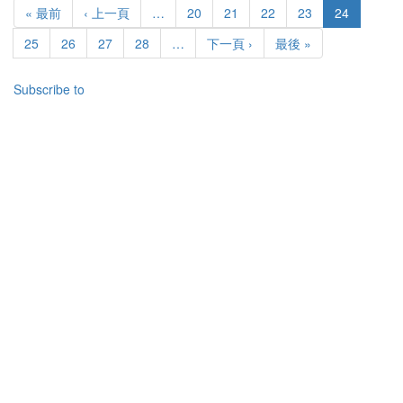
First
« 最前
Previous
‹ 上一頁
…
頁
20
頁
21
頁
22
頁
23
目
24
經
page
page
面
面
面
面
前
中
頁
25
頁
26
頁
27
頁
28
…
下
下一頁 ›
Last
最後 »
頁
的
面
面
面
面
一
page
面
山
頁
Subscribe to