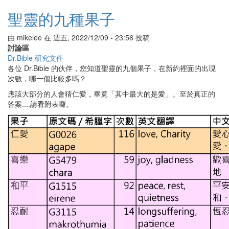
關
聖
聖靈的九種果子
經
中
由
mikelee
在
週五, 2022/12/09 - 23:56
投稿
的
討論區
海
Dr.Bible 研究文件
各位 Dr.Bible 的伙伴，您知道聖靈的九個果子，在新約裡面的出現
次數，哪一個比較多嗎？
應該大部分的人會猜仁愛，畢竟「其中最大的是愛」。至於真正的
答案....請看附表囉。