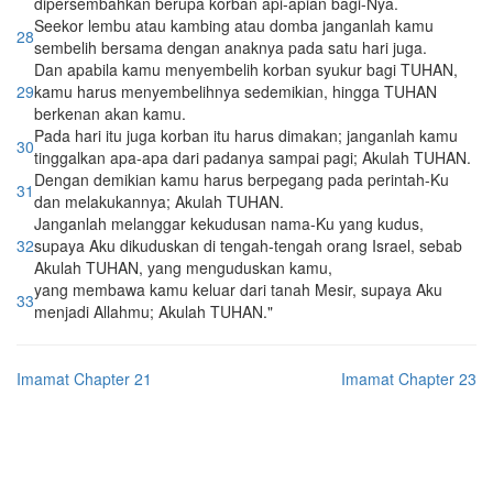
dipersembahkan berupa korban api-apian bagi-Nya.
Seekor lembu atau kambing atau domba janganlah kamu
28
sembelih bersama dengan anaknya pada satu hari juga.
Dan apabila kamu menyembelih korban syukur bagi TUHAN,
29
kamu harus menyembelihnya sedemikian, hingga TUHAN
berkenan akan kamu.
Pada hari itu juga korban itu harus dimakan; janganlah kamu
30
tinggalkan apa-apa dari padanya sampai pagi; Akulah TUHAN.
Dengan demikian kamu harus berpegang pada perintah-Ku
31
dan melakukannya; Akulah TUHAN.
Janganlah melanggar kekudusan nama-Ku yang kudus,
32
supaya Aku dikuduskan di tengah-tengah orang Israel, sebab
Akulah TUHAN, yang menguduskan kamu,
yang membawa kamu keluar dari tanah Mesir, supaya Aku
33
menjadi Allahmu; Akulah TUHAN."
Imamat Chapter 21
Imamat Chapter 23