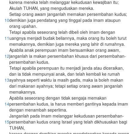
karena mereka telah melanggar kekudusan kewajiban itu;
Akulah TUHAN, yang menguduskan mereka.
Setiap orang awam janganlah memakan persembahan kudus;
10
demikian juga pendatang yang tinggal pada imam ataupun
orang upahan.
Tetapi apabila seseorang telah dibeli oleh imam dengan
11
uangnya menjadi budak beliannya, maka orang itu boleh turut
memakannya, demikian juga mereka yang lahir di rumahnya.
Apabila anak perempuan imam bersuamikan orang awam,
12
janganlah ia makan persembahan khusus dari persembahan-
persembahan kudus.
Tetapi apabila perempuan itu menjadi janda atau diceraikan,
dan ia tidak mempunyai anak, dan telah kembali ke rumah
13
ayahnya seperti waktu ia masih gadis, maka ia boleh makan
dari makanan ayahnya; tetapi setiap orang awam janganlah
memakannya.
Apabila seseorang dengan tidak sengaja memakan
14
persembahan kudus, ia harus memberi gantinya kepada imam
dengan menambah seperlima.
Janganlah pada imam melanggar kekudusan persembahan-
15
persembahan kudus orang Israel yang telah dikhususkan bagi
TUHAN,
karena dengan demikian mereka mendatangkan kepada orang