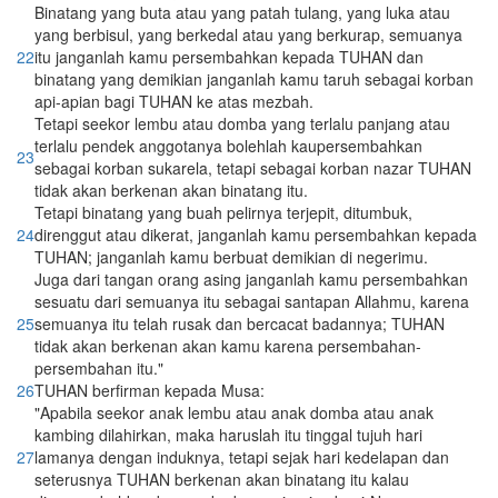
Binatang yang buta atau yang patah tulang, yang luka atau
yang berbisul, yang berkedal atau yang berkurap, semuanya
22
itu janganlah kamu persembahkan kepada TUHAN dan
binatang yang demikian janganlah kamu taruh sebagai korban
api-apian bagi TUHAN ke atas mezbah.
Tetapi seekor lembu atau domba yang terlalu panjang atau
terlalu pendek anggotanya bolehlah kaupersembahkan
23
sebagai korban sukarela, tetapi sebagai korban nazar TUHAN
tidak akan berkenan akan binatang itu.
Tetapi binatang yang buah pelirnya terjepit, ditumbuk,
24
direnggut atau dikerat, janganlah kamu persembahkan kepada
TUHAN; janganlah kamu berbuat demikian di negerimu.
Juga dari tangan orang asing janganlah kamu persembahkan
sesuatu dari semuanya itu sebagai santapan Allahmu, karena
25
semuanya itu telah rusak dan bercacat badannya; TUHAN
tidak akan berkenan akan kamu karena persembahan-
persembahan itu."
26
TUHAN berfirman kepada Musa:
"Apabila seekor anak lembu atau anak domba atau anak
kambing dilahirkan, maka haruslah itu tinggal tujuh hari
27
lamanya dengan induknya, tetapi sejak hari kedelapan dan
seterusnya TUHAN berkenan akan binatang itu kalau