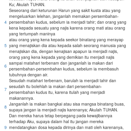
Ku; Akulah TUHAN.
Seseorang dari keturunan Harun yang sakit kusta atau yang
mengeluarkan lelehan, janganlah memakan persembahan-
4
persembahan kudus, sebelum ia menjadi tahir; dan orang yang
kena kepada sesuatu yang najis karena orang mati atau orang
yang tertumpah maninya
atau orang yang kena kepada seekor binatang yang merayap
5
yang menajiskan dia atau kepada salah seorang manusia yang
menajiskan dia, dengan kenajisan apapun ia menjadi najis,
orang yang kena kepada yang demikian itu menjadi najis
sampai matahari terbenam dan janganlah ia makan dari
6
persembahan-persembahan kudus, sebelum ia membasuh
tubuhnya dengan air.
Sesudah matahari terbenam, barulah ia menjadi tahir dan
sesudah itu bolehlah ia makan dari persembahan-
7
persembahan kudus itu, karena itulah yang menjadi
makanannya.
Janganlah ia makan bangkai atau sisa mangsa binatang buas,
8
supaya jangan ia menjadi najis karenanya; Akulah TUHAN.
Dan mereka harus tetap berpegang pada kewajibannya
terhadap Aku, supaya dalam hal itu jangan mereka
9
mendatangkan dosa kepada dirinya dan mati oleh karenanya,