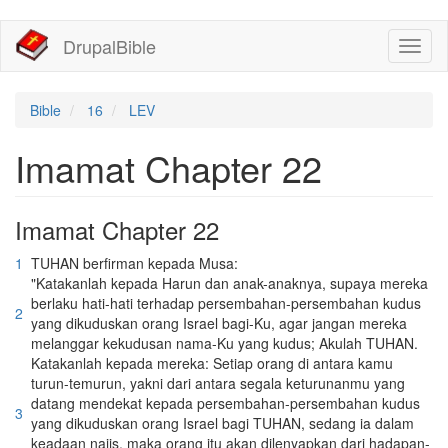
移
DrupalBible
Toggl
至
naviga
主
內
容
Bible
16
LEV
Imamat Chapter 22
Imamat Chapter 22
1
TUHAN berfirman kepada Musa:
"Katakanlah kepada Harun dan anak-anaknya, supaya mereka
berlaku hati-hati terhadap persembahan-persembahan kudus
2
yang dikuduskan orang Israel bagi-Ku, agar jangan mereka
melanggar kekudusan nama-Ku yang kudus; Akulah TUHAN.
Katakanlah kepada mereka: Setiap orang di antara kamu
turun-temurun, yakni dari antara segala keturunanmu yang
datang mendekat kepada persembahan-persembahan kudus
3
yang dikuduskan orang Israel bagi TUHAN, sedang ia dalam
keadaan najis, maka orang itu akan dilenyapkan dari hadapan-