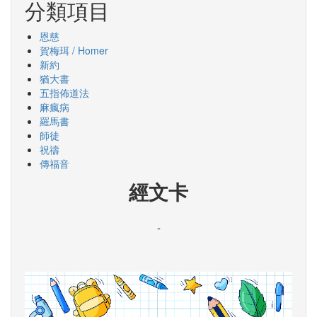
分類項目
恩慈
賀梅珥 / Homer
新約
猶大書
五指佈道法
麻瘋病
羅馬書
師徒
祝禱
傳福音
經文卡
-