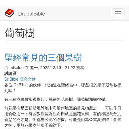
移
DrupalBible
Toggl
至
naviga
主
內
葡萄樹
容
聖經常見的三個果樹
由
mikelee
在
週一, 2022/12/19 - 21:22
投稿
討論區
Dr.Bible 研究文件
各位 Dr.Bible 的伙伴，您知道在聖經當中，哪些樹的果子最常被提
到嗎？
有三種樹果最常被提起：就是無花果樹、葡萄樹和橄欖樹。
無花果樹是巴勒斯坦等地中海沿岸地區的常見物產之一，可以作日
用食物之一；有些教派認為生命樹就是無花果樹，有的卻認為分別
善惡的樹才是。但都無公認的證據。可能是因為亞當夏娃吃了禁果
之後，用無花果樹的葉子編裙子。