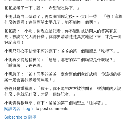
爸爸思考了一下，說：「希望能吃得下。」
小明以為自己聽錯了，再次詢問確定後⋯⋯大叫一聲： 「爸！這算
什麼答案呀！這個願望太平凡了，能不能換一個啊？」
爸爸說：「小明，你現在是記者，你不能對被訪問人的答案有意
見，被訪問的人說什麼，你都要清清楚楚真實地記下來，才是一個
好記者呀！」
小明只好心不甘情不願的寫下：爸爸的第一個願望是「吃得下」。
小明再次提起精神問：「爸爸，那您的第二個願望是什麼呢？」
「睡得著」，爸爸說。
小明急了：「爸！同學的爸爸一定會幫他們拿好成績，你這樣的答
案一定會害我挨老師罵啦！」
爸爸只是重覆說：「孩子，你不能夠左右被訪問者，被訪問的人說
什麼，你就記什麼，才是一個好記者。」
小明覺得很無奈，寫下：爸爸的第二個願望是「睡得著」。
閱讀內容
有
Log in
to post comments
關
Subscribe to 願望
爸
爸