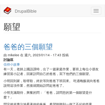
移
DrupalBible
Toggl
至
naviga
主
內
願望
容
爸爸的三個願望
由
mikelee
在
週六, 2023/01/14 - 17:43
投稿
討論區
信仰小故事
有一天，老師上國語課時，出了一篇家庭作業，要班上每位小朋友
練習當小記者，回家訪問自己的爸爸，寫下他們的三個願望。
小明回到家，盼呀盼，終於等到爸爸下班回來。 吃過晚飯就向爸爸
說明這項作業，然後就開始訪問起爸爸了。
小明充滿期待，興奮的問：「爸爸，請問您的第一個願望是什
麼？」
問完後就專注地看著他的爸爸，希望能聽到一個了不起的答案。