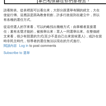
請看附表。從表裡面可以看出來，大部分跟選舉有關的經文，大在
使徒行傳。這應該是因為教會初創，許多行政規則在建立中，所以
有各種的選任方式。
從這些選人的字來看，可以約略找出幾種方式：由掌權者直接選
任；素有名聲才能的，被推舉出來：眾人一同選舉出來。在整個經
文來看，很少有競選的方式(至少不是自己出來當候選人)，或許在當
時非民主時代，領導者的選任無法以現在的方式進行。
閱讀內容
有
Log in
to post comments
關
Subscribe to 選舉
聖
經
中
的
選
舉