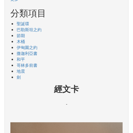
分類項目
聖誕環
巴勒斯坦之約
節期
木桶
伊甸園之約
撒迦利亞書
和平
哥林多前書
地震
劍
經文卡
-