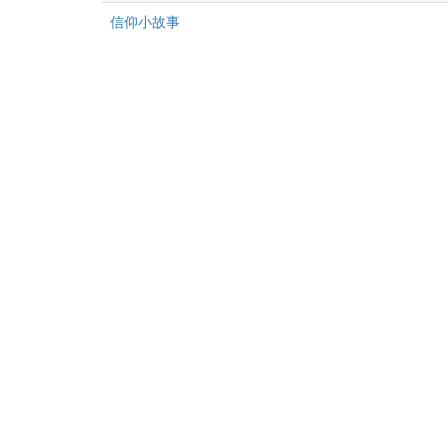
新
章
沒
信仰小故事
文
有
章
新
文
章