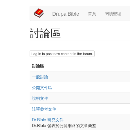
Main
User
移
DrupalBible
首頁
閱讀聖經
至
navigation
account
主
內
menu
討論區
容
Log in to post new content in the forum.
討論區
沒
一般討論
有
沒
公開文件區
新
有
文
沒
說明文件
新
章
有
文
沒
註釋參考文件
新
章
有
文
沒
Dr.Bible 研究文件
新
章
有
Dr.Bible 發表於公開網路的文章彙整
文