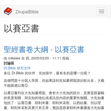
移
DrupalBible
Toggl
至
naviga
主
內
以賽亞書
容
聖經書卷大綱 - 以賽亞書
由
mikelee
在
四, 2025/03/20 - 11:11
投稿
討論區
Dr.Bible 研究文件
各位 Dr.Bible 的伙伴，先知當中，最有名的是哪一位呢？
這個問題十分因人而異，但如果說到先知書裡面誰比較出名，大概
不能跳過以賽亞。
以賽亞書列在大先知書裡面。會有大小先知的區分，其實是跟篇幅
的長度有關，與先知的地位或者訊息內容的重要性無關。大先知書
包括了：以賽亞書、耶利米書、耶利米哀歌、以西結書、但以理
書。耶利米哀歌其實只有五章，應該是跟著耶利米書擺進大先知書