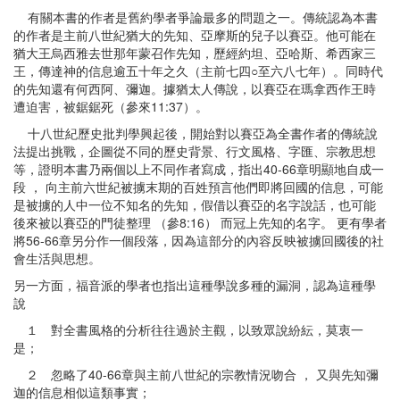
以
有關本書的作者是舊約學者爭論最多的問題之一。傳統認為本書
賽
的作者是主前八世紀猶大的先知、亞摩斯的兒子以賽亞。他可能在
亞
猶大王烏西雅去世那年蒙召作先知，歷經約坦、亞哈斯、希西家三
書
王，傳達神的信息逾五十年之久（主前七四○至六八七年）。同時代
的先知還有何西阿、彌迦。據猶太人傳說，以賽亞在瑪拿西作王時
遭迫害，被鋸鋸死（參來11:37）。
十八世紀歷史批判學興起後，開始對以賽亞為全書作者的傳統說
法提出挑戰，企圖從不同的歷史背景、行文風格、字匯、宗教思想
等，證明本書乃兩個以上不同作者寫成，指出40-66章明顯地自成一
段 ， 向主前六世紀被擄末期的百姓預言他們即將回國的信息，可能
是被擄的人中一位不知名的先知，假借以賽亞的名字說話，也可能
後來被以賽亞的門徒整理 （參8:16） 而冠上先知的名字。 更有學者
將56-66章另分作一個段落，因為這部分的內容反映被擄回國後的社
會生活與思想。
另一方面，福音派的學者也指出這種學說多種的漏洞，認為這種學
說
１ 對全書風格的分析往往過於主觀，以致眾說紛紜，莫衷一
是；
２ 忽略了40-66章與主前八世紀的宗教情況吻合 ， 又與先知彌
迦的信息相似這類事實；