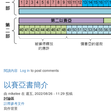
閱讀內容
有
Log in
to post comments
關
聖
以賽亞書簡介
經
書
由
mikelee
在
週五, 2022/08/26 - 11:29
投稿
卷
討論區
大
註釋參考文件
綱
寫作背景
-