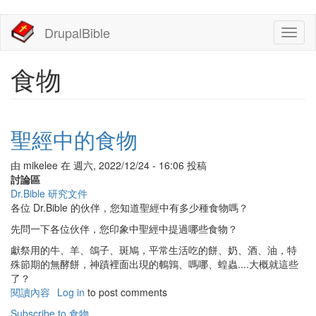
移
DrupalBible
Toggl
至
naviga
主
內
食物
容
聖經中的食物
由
mikelee
在
週六, 2022/12/24 - 16:06
投稿
討論區
Dr.Bible 研究文件
各位 Dr.Bible 的伙伴，您知道聖經中有多少種食物嗎？
先問一下各位伙伴，您印象中聖經中提過哪些食物？
獻祭用的牛、羊、鴿子、斑鳩，平常生活吃的餅、奶、酒、油，特
殊節期的無酵餅，神蹟裡面出現的鵪鶉、嗎哪、蝗蟲....大概就這些
了？
閱讀內容
有
Log in
to post comments
關
Subscribe to 食物