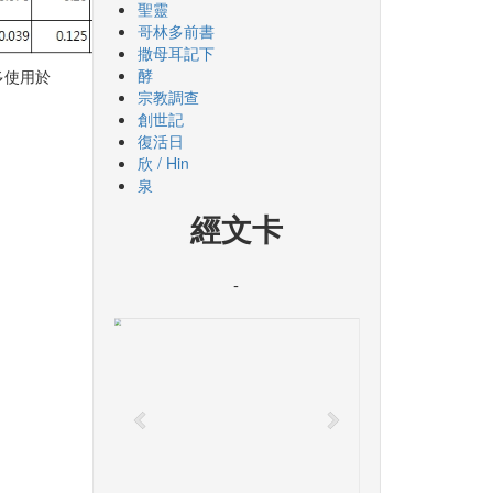
聖靈
哥林多前書
撒母耳記下
酵
多使用於
宗教調查
創世記
復活日
欣 / Hin
泉
經文卡
-