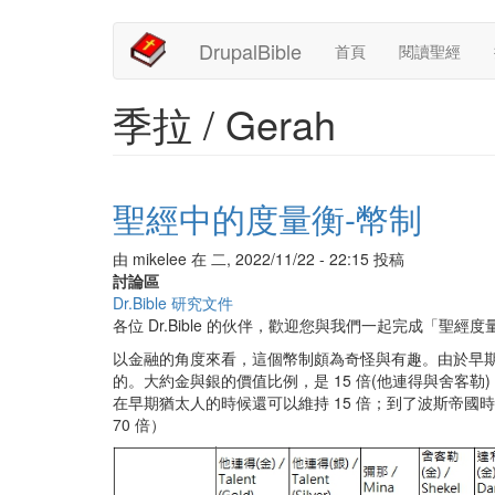
Main
User
移
DrupalBible
首頁
閱讀聖經
至
navigation
account
主
內
menu
季拉 / Gerah
容
聖經中的度量衡-幣制
由
mikelee
在
二, 2022/11/22 - 22:15
投稿
討論區
Dr.Bible 研究文件
各位 Dr.Bible 的伙伴，歡迎您與我們一起完成「聖
以金融的角度來看，這個幣制頗為奇怪與有趣。由於早
的。大約金與銀的價值比例，是 15 倍(他連得與舍客勒
在早期猶太人的時候還可以維持 15 倍；到了波斯帝國
70 倍）