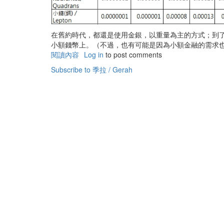
在舊約時代，都還是使用金銀，以重量為主的方式；到
小額錢幣上。（不過，也有可能是因為小額金融的需求
閱讀內容
有
Log in
to post comments
關
Subscribe to 季拉 / Gerah
聖
經
中
的
度
量
衡-
幣
制