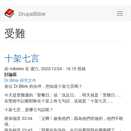
移
DrupalBible
Toggl
至
naviga
主
內
受難
容
十架七言
由
mikelee
在
週六, 2022/12/24 - 16:15
投稿
討論區
Dr.Bible 研究文件
各位 Dr.Bible 的伙伴，您知道十架七言嗎？
今天是受難週的「聖餐日」或「洗足日」，明天就是「受難日」。
在聖經中記載耶穌在十架上有七句話，這就是「十架七言」。
十架七言，是哪七句話呢？
路加福音 23:34 「父啊！赦免他們；因為他們所做的，他們不曉
得。」
路加福音 23:43 「我實在告訴你，今日你要同我在樂園裡了。」