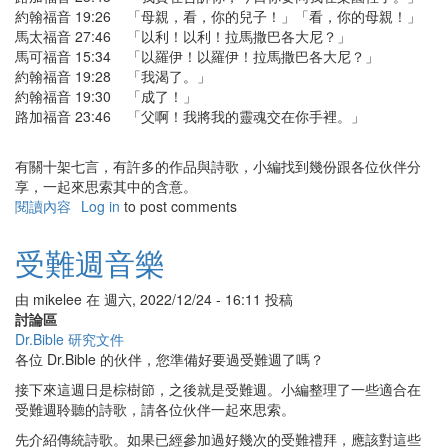
約翰福音 19:26 「母親，看，你的兒子！」「看，你的母親！」
馬太福音 27:46 「以利！以利！拉馬撒巴各大尼？」
馬可福音 15:34 「以羅伊！以羅伊！拉馬撒巴各大尼？」
約翰福音 19:28 「我渴了。」
約翰福音 19:30 「成了！」
路加福音 23:46 「父啊！我將我的靈魂交在你手裡。」
有關十架七言，有許多的作品與詩歌，小編找到幾份跟各位伙伴分
享，一起來思索其中的含意。
閱讀內容
有
Log in
to post comments
關
十
受難週音樂
架
七
由
mikelee
在
週六, 2022/12/24 - 16:11
投稿
言
討論區
Dr.Bible 研究文件
各位 Dr.Bible 的伙伴，您準備好要過受難週了嗎？
接下來這週日是棕樹節，之後就是受難週。小編整理了一些適合在
受難週聆聽的詩歌，請各位伙伴一起來思索。
先介紹傳統詩歌。如果已經參加過好幾次的受難禮拜，應該對這些