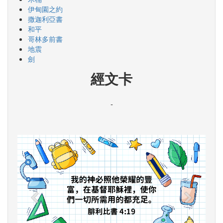
伊甸園之約
撒迦利亞書
和平
哥林多前書
地震
劍
經文卡
-